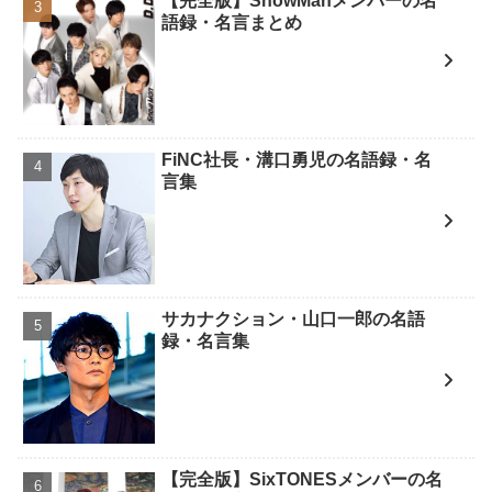
【完全版】SnowManメンバーの名
語録・名言まとめ
FiNC社長・溝口勇児の名語録・名
言集
サカナクション・山口一郎の名語
録・名言集
【完全版】SixTONESメンバーの名