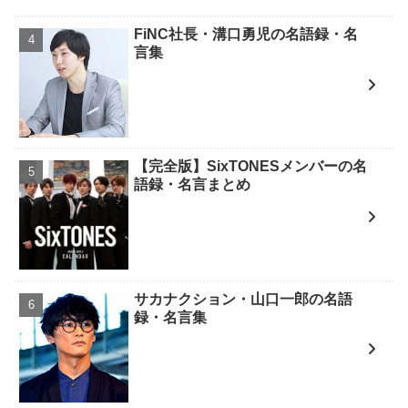
FiNC社長・溝口勇児の名語録・名
言集
【完全版】SixTONESメンバーの名
語録・名言まとめ
サカナクション・山口一郎の名語
録・名言集