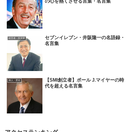
の心を熱くさせる言葉・名言集
セブンイレブン・井阪隆一の名語録・
経営者・投資家
名言集
【SMI創立者】ポール J.マイヤーの時
偉人・歴史
代を超える名言集