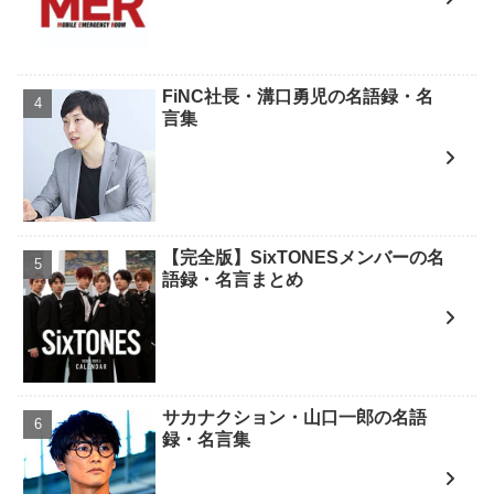
FiNC社長・溝口勇児の名語録・名
言集
【完全版】SixTONESメンバーの名
語録・名言まとめ
サカナクション・山口一郎の名語
録・名言集