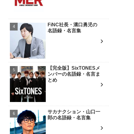
FiNC社長・溝口勇児の
名語録・名言集
【完全版】SixTONESメ
ンバーの名語録・名言ま
とめ
サカナクション・山口一
郎の名語録・名言集