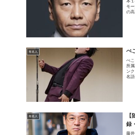
本１
モー
の高
ぺ
有名人
ぺこ
所属
ンク
名語
【
有名人
録
藤井