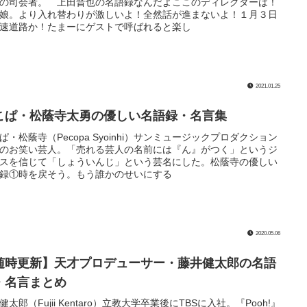
の司会者。 上田晋也の名語録なんだよここのディレクターは！
娘。より入れ替わりが激しいよ！全然話が進まないよ！１月３日
速道路か！たまーにゲストで呼ばれると楽し
2021.01.25
こぱ・松蔭寺太勇の優しい名語録・名言集
ぱ・松蔭寺（Pecopa Syoinhi）サンミュージックプロダクション
のお笑い芸人。「売れる芸人の名前には『ん』がつく」というジ
スを信じて「しょういんじ」という芸名にした。松蔭寺の優しい
録①時を戻そう。もう誰かのせいにする
2020.05.06
随時更新】天才プロデューサー・藤井健太郎の名語
・名言まとめ
健太郎（Fujii Kentaro）立教大学卒業後にTBSに入社。『Pooh!』