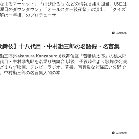
なまるマーケット』『はぴひる!』などの情報番組を担当。現在は
曜日のダウンタウン」「オールスター後夜祭」の演出、「クイズ
解は一年後」のプロデューサ
2020.05.05
歌舞伎】十八代目・中村勘三郎の名語録・名言集
勘三郎(Nakamura Kanzaburou)歌舞伎座『昔噺桃太郎』の桃太郎
代目・中村勘九郎を名乗り初舞台 以後、子役時代より歌舞伎公演
どまらず映画、テレビ、ラジオ、著書、写真集など幅広い分野で
。中村勘三郎の名言集人間の本
2016.05.07