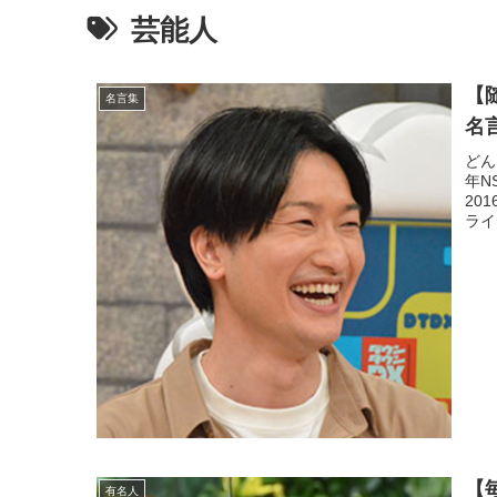
芸能人
【
名言集
名
どん
年N
20
ライ
【
有名人