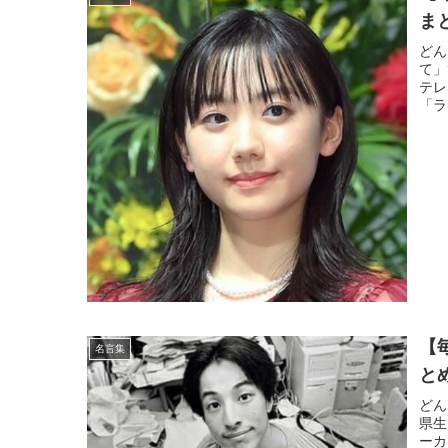
ま
どん
て」
テレ
「ラ
【
名言集
と
どん
県生
ーカ