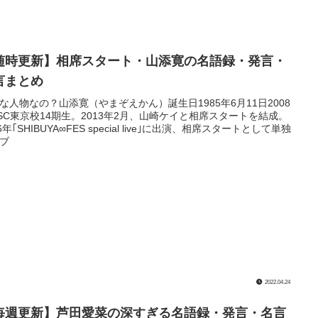
随時更新】相席スタート・山添寛の名語録・発言・
言まとめ
な人物なの？山添寛（やまぞえかん）誕生日1985年6月11日2008
SC東京校14期生。2013年2月、山崎ケイと相席スタートを結成。
16年｢SHIBUYA∞FES special live｣に出演、相席スタートとして単独
ブ
2022.04.24
毎週更新】芦田愛菜の深すぎる名語録・発言・名言