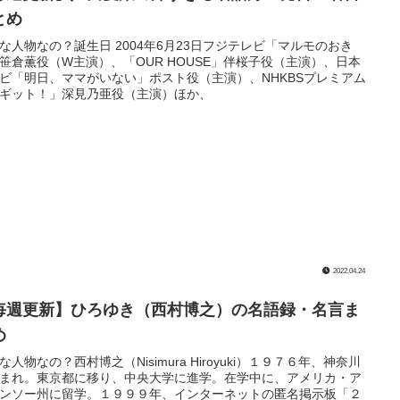
とめ
な人物なの？誕生日 2004年6月23日フジテレビ「マルモのおき
笹倉薫役（W主演）、「OUR HOUSE」伴桜子役（主演）、日本
ビ「明日、ママがいない」ポスト役（主演）、NHKBSプレミアム
ギット！」深見乃亜役（主演）ほか、
2022.04.24
毎週更新】ひろゆき（西村博之）の名語録・名言ま
め
な人物なの？西村博之（Nisimura Hiroyuki）１９７６年、神奈川
まれ。東京都に移り、中央大学に進学。在学中に、アメリカ・ア
ンソー州に留学。１９９９年、インターネットの匿名掲示板「２