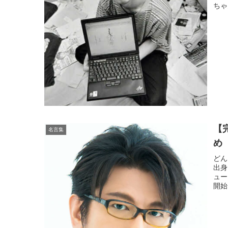
ちゃ
【
名言集
め
どん
出身
ュー
開始