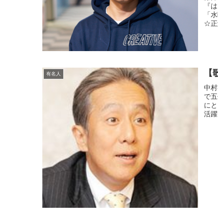
『は
「水
☆正
【
有名人
中村
で五
にと
活躍