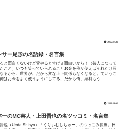
2022.04.22
ンサー尾形の名語録・名言集
ると面白くないけど菅やるとすげぇ面白いから！（芸人になって
たこと）いつも笑っていられることお金を俺が使えばそれだけ豊
なるから、世界が。だから変な上下関係もなくなると。ていうこ
俺はお金をよく使うようにしてる。だから俺、給料もう
2021.03.06
本一のMC芸人・上田晋也の名ツッコミ・名言集
晋也（Ueda Shinya）「くりぃむしちゅー」のつっこみ担当。日