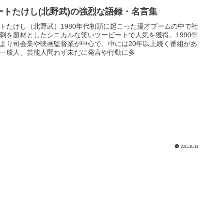
ートたけし(北野武)の強烈な語録・名言集
トたけし（北野武）1980年代初頭に起こった漫才ブームの中で社
刺を題材としたシニカルな笑いツービートで人気を獲得。1990年
より司会業や映画監督業が中心で、中には20年以上続く番組があ
一般人、芸能人問わず未だに発言や行動に多
2015.10.11