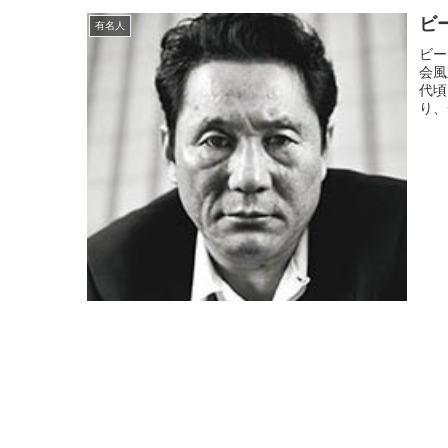
ビ
有名人
ビー
会風
代頃
り、