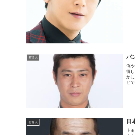
パ
有名人
俺や
得し
かに
とで
日
有名人
上田