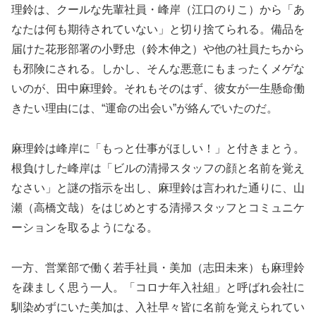
理鈴は、クールな先輩社員・峰岸（江口のりこ）から「あ
なたは何も期待されていない」と切り捨てられる。備品を
届けた花形部署の小野忠（鈴木伸之）や他の社員たちから
も邪険にされる。しかし、そんな悪意にもまったくメゲな
いのが、田中麻理鈴。それもそのはず、彼女が一生懸命働
きたい理由には、“運命の出会い”が絡んでいたのだ。
麻理鈴は峰岸に「もっと仕事がほしい！」と付きまとう。
根負けした峰岸は「ビルの清掃スタッフの顔と名前を覚え
なさい」と謎の指示を出し、麻理鈴は言われた通りに、山
瀬（高橋文哉）をはじめとする清掃スタッフとコミュニケ
ーションを取るようになる。
一方、営業部で働く若手社員・美加（志田未来）も麻理鈴
を疎ましく思う一人。「コロナ年入社組」と呼ばれ会社に
馴染めずにいた美加は、入社早々皆に名前を覚えられてい