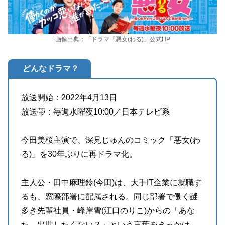
画像出典：「ドラマ『悪女(わる)」公式HP
どんなドラマ？
放送開始：2022年4月13日
放送帯：毎週水曜夜10:00／日本テレビ系
今田美桜主演で、深見じゅんのコミック「悪女(わ
る)」を30年ぶりに再ドラマ化。
主人公・田中麻理鈴(今田)は、大手IT企業に就職す
るも、窓際部署に配属される。同じ部署で働く謎
多き先輩社員・峰岸雪(江口のりこ)からの「あな
た、出世したくない？」という言葉をきっかけ