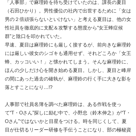
「人事部」で麻理鈴を待ち受けていたのは、課長の夏目
（石田ひかり）。男性優位の社内で出世するために「女は
男の２倍頑張らないといけない」と考える夏目は、他の女
性社員を徹底的に支配＆攻撃する態度から“女王蜂症候
群”と陰口を叩かれていた。
早速、夏目は麻理鈴にも厳しく接するが、前向きな麻理鈴
には厳しい彼女のシゴキも通用せず、それどころか「女王
蜂、カッコいい！」と懐かれてしまう。そんな麻理鈴に、
ほんの少しだけ心を開き始める夏目。しかし、夏目と峰岸
の間にあった過去の確執が、麻理鈴の行く手に大きな影を
落とすことになり…!?
人事部で社員名簿を調べた麻理鈴は、ある作戦を使っ
て“T・Oさん”探しに励む中で、小野忠（鈴木伸之）が“T・
Oさん”ではないかと目星をつける。時を同じくして、夏
目が仕切るリーダー研修を手伝うことになり、部の極秘資