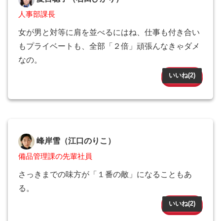
人事部課長
女が男と対等に肩を並べるにはね、仕事も付き合い
もプライベートも、全部「２倍」頑張んなきゃダメ
なの。
いいね(
2
)
峰岸雪（江口のりこ）
備品管理課の先輩社員
さっきまでの味方が「１番の敵」になることもあ
る。
いいね(
2
)