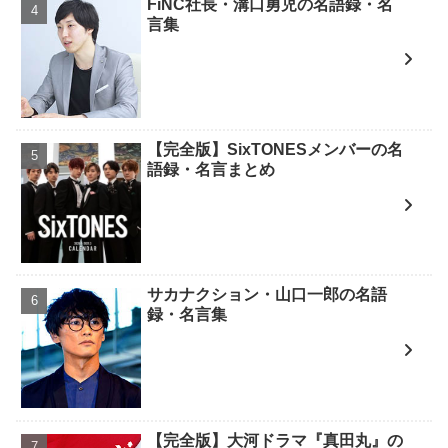
FiNC社長・溝口勇児の名語録・名
言集
【完全版】SixTONESメンバーの名
語録・名言まとめ
サカナクション・山口一郎の名語
録・名言集
【完全版】大河ドラマ『真田丸』の