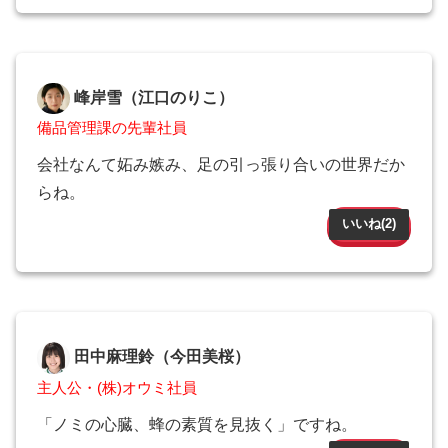
峰岸雪（江口のりこ）
備品管理課の先輩社員
会社なんて妬み嫉み、足の引っ張り合いの世界だか
らね。
いいね(
2
)
田中麻理鈴（今田美桜）
主人公・(株)オウミ社員
「ノミの心臓、蜂の素質を見抜く」ですね。