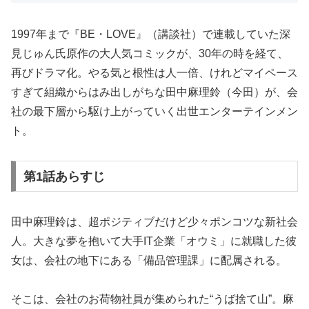
1997年まで『BE・LOVE』（講談社）で連載していた深
見じゅん氏原作の大人気コミックが、30年の時を経て、
再びドラマ化。やる気と根性は人一倍、けれどマイペース
すぎて組織からはみ出しがちな田中麻理鈴（今田）が、会
社の最下層から駆け上がっていく出世エンターテインメン
ト。
第1話あらすじ
田中麻理鈴は、超ポジティブだけど少々ポンコツな新社会
人。大きな夢を抱いて大手IT企業「オウミ」に就職した彼
女は、会社の地下にある「備品管理課」に配属される。
そこは、会社のお荷物社員が集められた“うば捨て山”。麻