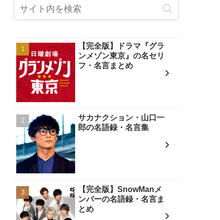
【完全版】ドラマ『グラ
ンメゾン東京』の名セリ
フ・名言まとめ
サカナクション・山口一
郎の名語録・名言集
【完全版】SnowManメ
ンバーの名語録・名言ま
とめ