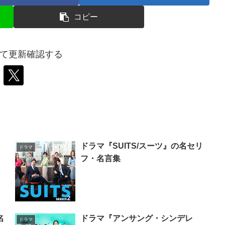
コピー
wして更新確認する
』
ドラマ『SUITS/スーツ』の名セリ
ドラマ
フ・名言集
名
ドラマ『アンサング・シンデレ
ドラマ