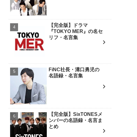
【完全版】ドラマ
『TOKYO MER』の名セ
リフ・名言集
FiNC社長・溝口勇児の
名語録・名言集
【完全版】SixTONESメ
ンバーの名語録・名言ま
とめ