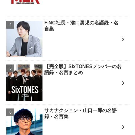
FiNC社長・溝口勇児の名語録・名
言集
【完全版】SixTONESメンバーの名
語録・名言まとめ
サカナクション・山口一郎の名語
録・名言集