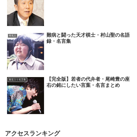
難病と闘った天才棋士・村山聖の名語
有名人
録・名言集
【完全版】若者の代弁者・尾崎豊の座
殿堂入り名言集
右の銘にしたい言葉・名言まとめ
アクセスランキング