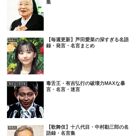
集
【毎週更新】芦田愛菜の深すぎる名語
有名人
録・発言・名言まとめ
毒舌王・有吉弘行の破壊力MAXな暴
殿堂入り名言集
言・名言・迷言
【歌舞伎】十八代目・中村勘三郎の名
有名人
語録・名言集