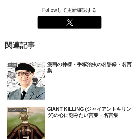
Followして更新確認する
関連記事
漫画の神様・手塚治虫の名語録・名言
名言集
集
GIANT KILLING (ジャイアントキリン
アニメ・マンガ
グ)の心に刻みたい言葉・名言集