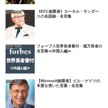
《KFC創業者》カーネル・サンダー
経営者・投資家
スの名語録・名言集
フォーブス世界長者番付・億万長者の
経営者・投資家
名言集≪外国人編≫
【Microsoft創業者】ビル・ゲイツの
経営者・投資家
本質を突いた言葉・名言集