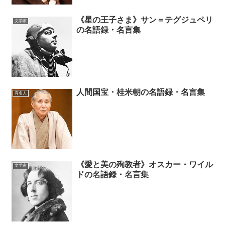
《星の王子さま》サン＝テグジュペリ
文学家
の名語録・名言集
人間国宝・桂米朝の名語録・名言集
有名人
《愛と美の殉教者》オスカー・ワイル
文学家
ドの名語録・名言集