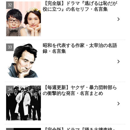
【完全版】ドラマ『逃げるは恥だが
役に立つ』の名セリフ・名言集
昭和を代表する作家・太宰治の名語
録・名言集
【毎週更新】ヤクザ・暴力団幹部ら
の衝撃的な発言・名言まとめ
【完全版】ドラマ『踊る大捜査線』