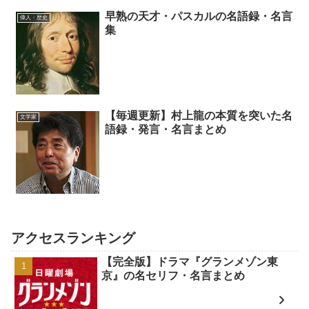
早熟の天才・パスカルの名語録・名言
偉人・歴史
集
【毎週更新】村上龍の本質を突いた名
文学家
語録・発言・名言まとめ
アクセスランキング
【完全版】ドラマ『グランメゾン東
京』の名セリフ・名言まとめ