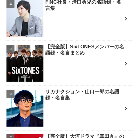
FiNC社長・溝口勇児の名語録・名
言集
【完全版】SixTONESメンバーの名
語録・名言まとめ
サカナクション・山口一郎の名語
録・名言集
【完全版】大河ドラマ『真田丸』の