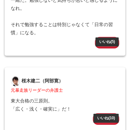
一緒だ。勉強しないと気持ちが悪いと感じるように
なれ。
それで勉強することは特別じゃなくて「日常の習
慣」になる。
いいね(
5
)
桜木建二（阿部寛）
元暴走族リーダーの弁護士
東大合格の三原則。
「広く・浅く・確実に」だ！
いいね(
10
)