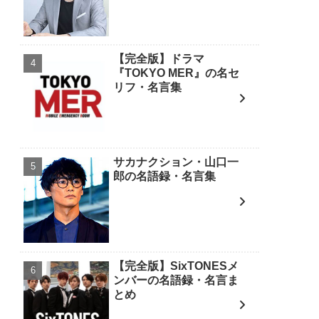
【完全版】ドラマ
『TOKYO MER』の名セ
リフ・名言集
サカナクション・山口一
郎の名語録・名言集
【完全版】SixTONESメ
ンバーの名語録・名言ま
とめ