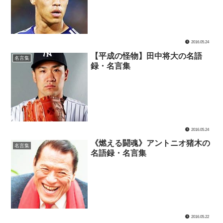
2016.05.24
【平成の怪物】田中将大の名語
名言集
録・名言集
2016.05.24
《燃える闘魂》アントニオ猪木の
名言集
名語録・名言集
2016.05.22