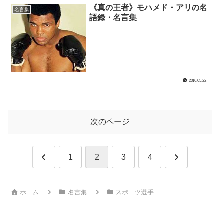
《真の王者》モハメド・アリの名
名言集
語録・名言集
2016.05.22
次のページ
前
次
1
2
3
4
へ
へ
ホーム
名言集
スポーツ選手