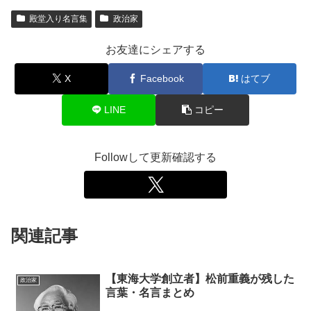
殿堂入り名言集
政治家
お友達にシェアする
X
Facebook
はてブ
LINE
コピー
Followして更新確認する
関連記事
【東海大学創立者】松前重義が残した
政治家
言葉・名言まとめ