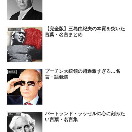
【完全版】三島由紀夫の本質を突いた
偉人・歴史
言葉・名言まとめ
プーチン大統領の超過激すぎる…名
政治家
言・語録集
バートランド・ラッセルの心に刻みた
偉人・歴史
い言葉・名言集