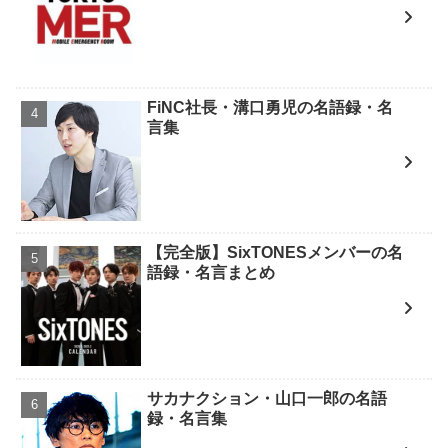
FiNC社長・溝口勇児の名語録・名
言集
【完全版】SixTONESメンバーの名
語録・名言まとめ
サカナクション・山口一郎の名語
録・名言集