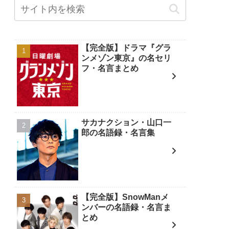
【完全版】ドラマ『グラ
ンメゾン東京』の名セリ
フ・名言まとめ
サカナクション・山口一
郎の名語録・名言集
【完全版】SnowManメ
ンバーの名語録・名言ま
とめ