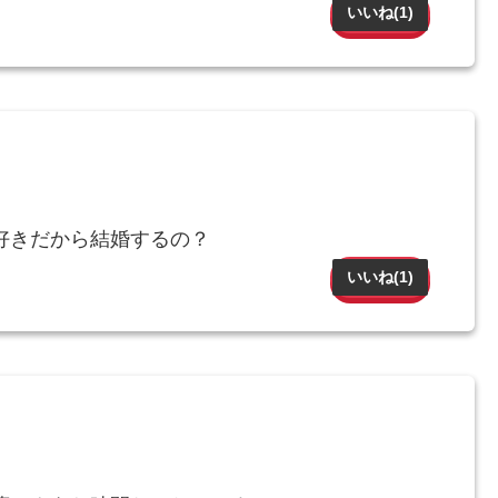
いいね(
1
)
好きだから結婚するの？
いいね(
1
)