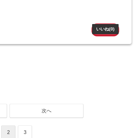
いいね(
0
)
次へ
2
3