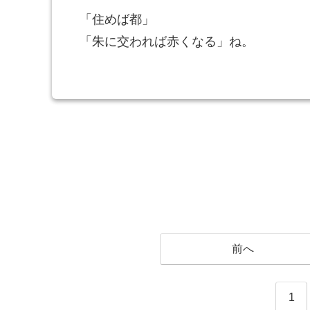
「住めば都」
「朱に交われば赤くなる」ね。
前へ
1