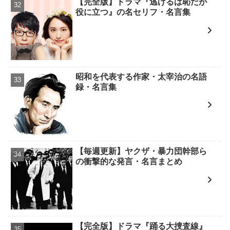
【完全版】ドラマ『逃げるは恥だが
役に立つ』の名セリフ・名言集
昭和を代表する作家・太宰治の名語
録・名言集
【毎週更新】ヤクザ・暴力団幹部ら
の衝撃的な発言・名言まとめ
【完全版】ドラマ『踊る大捜査線』