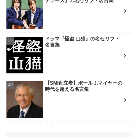
デュース』の名セリフ・名言集
ドラマ『怪盗 山猫』の名セリフ・
名言集
【SMI創立者】ポール J.マイヤーの
時代を超える名言集