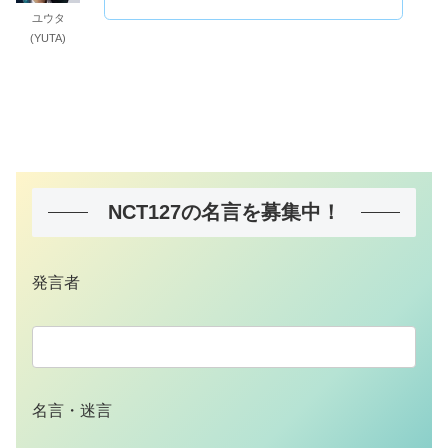
ユウタ
(YUTA)
NCT127の名言を募集中！
発言者
名言・迷言