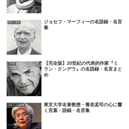
ジョセフ・マーフィーの名語録・名言
偉人・歴史
集
【完全版】20世紀の代表的作家『ミ
文学家
ラン・クンデラ』の名語録・名言まと
め
東京大学名誉教授・養老孟司の心に響
殿堂入り名言集
く言葉・語録・名言集