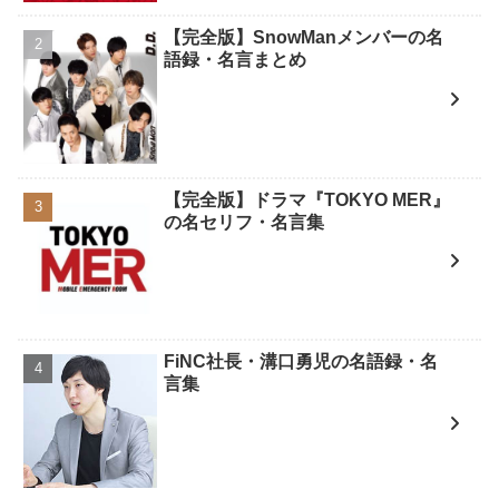
【完全版】SnowManメンバーの名
語録・名言まとめ
【完全版】ドラマ『TOKYO MER』
の名セリフ・名言集
FiNC社長・溝口勇児の名語録・名
言集