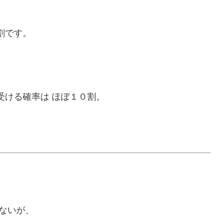
割です。
受ける確率は ほぼ１０割。
れないが、