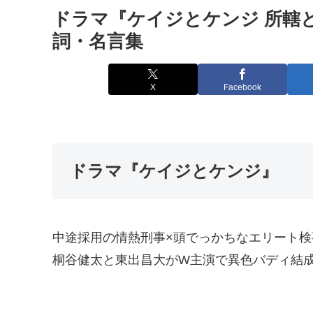
ドラマ『ケイジとケンジ 所轄
詞・名言集
X
Facebook
ドラマ『ケイジとケンジ』
中途採用の情熱刑事×頭でっかちなエリート検事
桐谷健太と東出昌大がW主演で異色バディ結