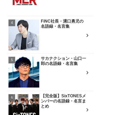
FiNC社長・溝口勇児の
名語録・名言集
サカナクション・山口一
郎の名語録・名言集
【完全版】SixTONESメ
ンバーの名語録・名言ま
とめ