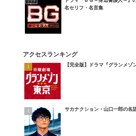
ドラマ『ＢＧ～身辺警護人～』
ドラマ
名セリフ・名言集
アクセスランキング
【完全版】ドラマ『グランメゾ
サカナクション・山口一郎の名