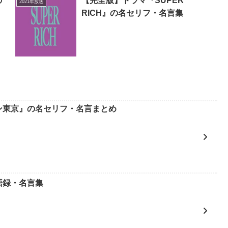
の
【完全版】ドラマ『SUPER
2021年放送
RICH』の名セリフ・名言集
ン東京』の名セリフ・名言まとめ
語録・名言集