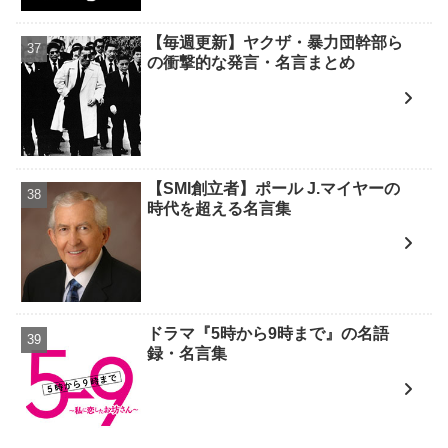
【毎週更新】ヤクザ・暴力団幹部ら
の衝撃的な発言・名言まとめ
【SMI創立者】ポール J.マイヤーの
時代を超える名言集
ドラマ『5時から9時まで』の名語
録・名言集