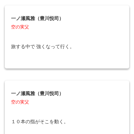
一ノ瀬風雅（豊川悦司）
空の実父
旅する中で 強くなって行く。
一ノ瀬風雅（豊川悦司）
空の実父
１０本の指がそこを動く。